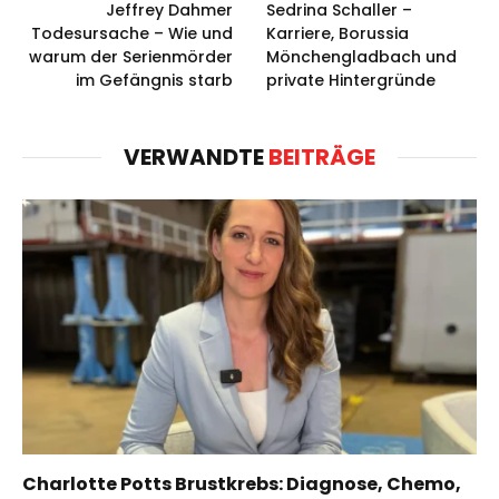
Jeffrey Dahmer
Sedrina Schaller –
Todesursache – Wie und
Karriere, Borussia
warum der Serienmörder
Mönchengladbach und
im Gefängnis starb
private Hintergründe
VERWANDTE
BEITRÄGE
Charlotte Potts Brustkrebs: Diagnose, Chemo,