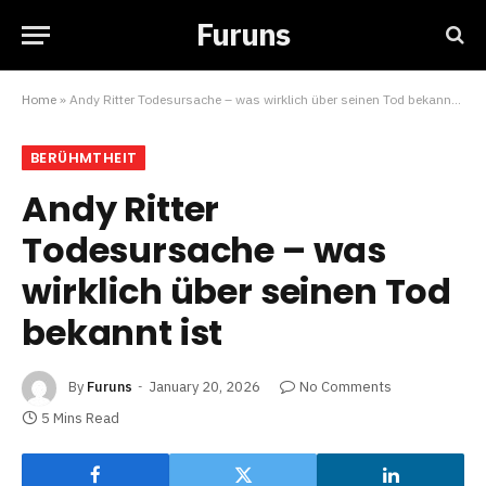
Furuns
Home
»
Andy Ritter Todesursache – was wirklich über seinen Tod bekannt ist
BERÜHMTHEIT
Andy Ritter
Todesursache – was
wirklich über seinen Tod
bekannt ist
By
Furuns
January 20, 2026
No Comments
5 Mins Read