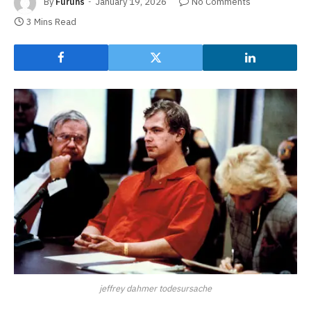
By
Furuns
January 19, 2026
No Comments
3 Mins Read
jeffrey dahmer todesursache