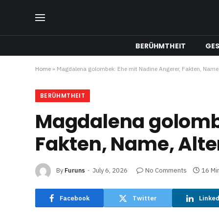
BERÜHMTHEIT
GE
Home
»
Magdalena golombek: Ehe mit Nadine Angerer, Fakten, Name, 
BERÜHMTHEIT
Magdalena golombe
Fakten, Name, Alte
By
Furuns
July 6, 2026
No Comments
16 Mi
Facebook
Twitter
Linke