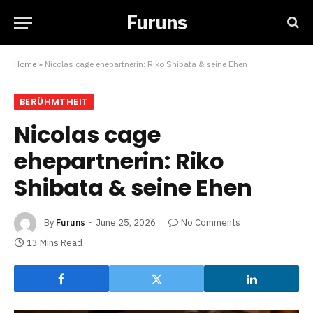
Furuns
Home
»
Nicolas cage ehepartnerin: Riko Shibata & seine Ehen
BERÜHMTHEIT
Nicolas cage
ehepartnerin: Riko
Shibata & seine Ehen
By
Furuns
June 25, 2026
No Comments
13 Mins Read